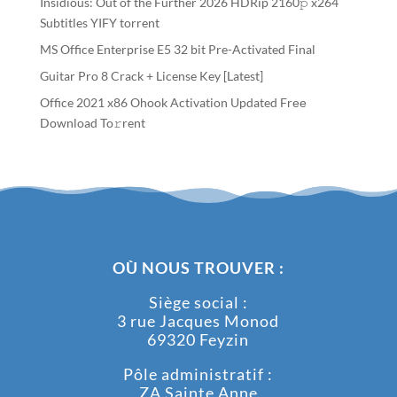
Insidious: Out of the Further 2026 HDRip 2160𝚙 x264
Subtitles YIFY torrent
MS Office Enterprise E5 32 bit Pre-Activated Final
Guitar Pro 8 Crack + License Key [Latest]
Office 2021 x86 Ohook Activation Updated Frее
Download To𝚛rent
OÙ NOUS TROUVER :
Siège social :
3 rue Jacques Monod
69320 Feyzin
Pôle administratif :
ZA Sainte Anne