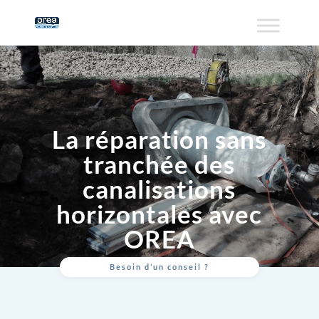
La réparation sans
tranchée des
canalisations
horizontales avec
OREA
Besoin d’un conseil ?