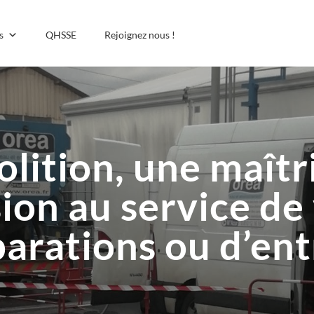
s
QHSSE
Rejoignez nous !
ition, une maîtri
ion au service de
parations ou d’ent