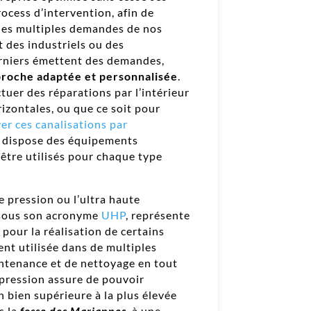
ocess d’intervention, afin de
 les multiples demandes de nos
nt des industriels ou des
derniers émettent des demandes,
roche adaptée et personnalisée
.
ectuer des réparations par l’intérieur
izontales, ou que ce soit pour
er ces canalisations par
 dispose des équipements
être utilisés pour chaque type
e pression ou l’ultra haute
 sous son acronyme
UHP
, représente
 pour la réalisation de certains
t utilisée dans de multiples
ntenance et de nettoyage en tout
 pression assure de pouvoir
 bien supérieure à la plus élevée
s la
fosse des Mariannes
, à une