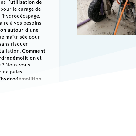
ans
l’utilisation de
t pour le curage de
 l’hydrodécapage.
aire à vos besoins
non autour d’une
ue maîtrisée pour
 sans risquer
tallation.
Comment
hydrodémolition
et
e ? Nous vous
rincipales
’
hydrodémolition.