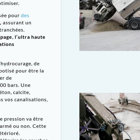
ptimiser.
isée pour
des
A
,
assurant un
 tranchées.
apage
,
l’ultra haute
ations
l’hydrocurage, de
botisé pour être la
er de
000 bars. Une
ton, calcite,
s vos canalisations,
e pression va être
 armé ou non. Cette
étérioré.