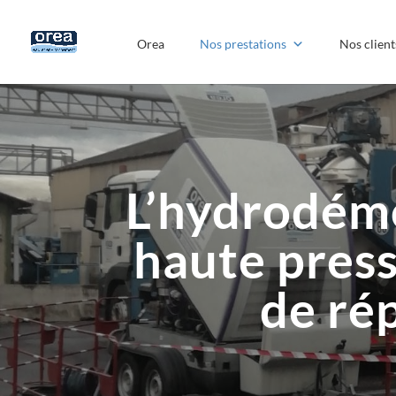
Orea
Nos prestations
Nos client
L’hydrodémol
haute press
de ré