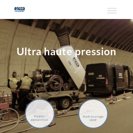
Ultra haute pression
Hydro-
Hydrocurage
démolition
UHP