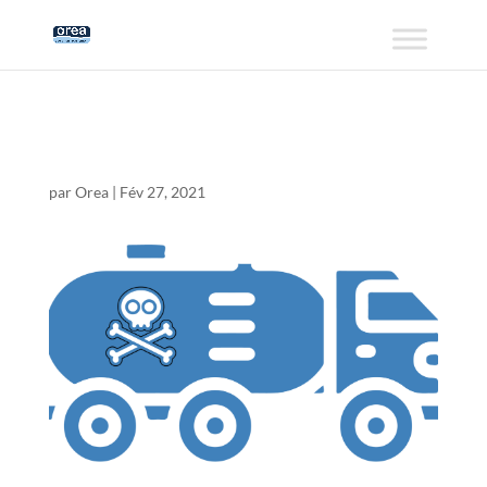
dechetDangBlanc-05
par
Orea
|
Fév 27, 2021