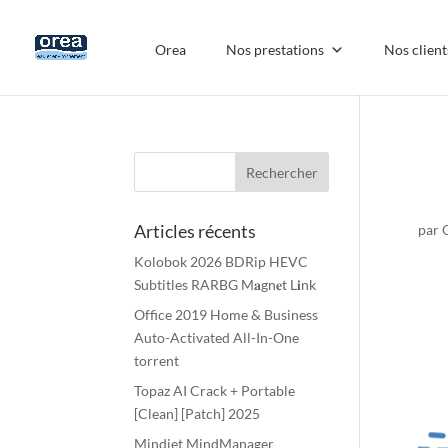
Orea
Nos prestations
Nos client
h
Articles récents
par
Kolobok 2026 BDRip HEVC
Subtitles RARBG M𝐚gn𝐞t L𝐢nk
Office 2019 Home & Business
Auto-Activated All-In-One
torrent
Topaz AI Crack + Portable
[Clean] [Patch] 2025
Mindjet MindManager