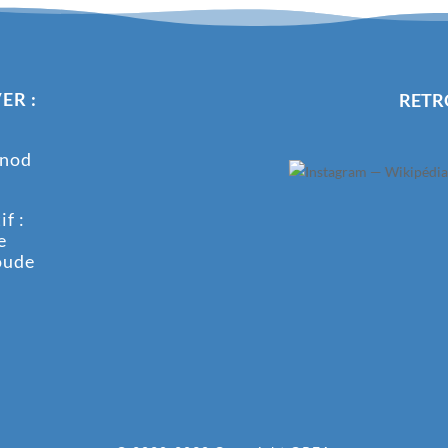
ER :
RETR
onod
f :
e
oude