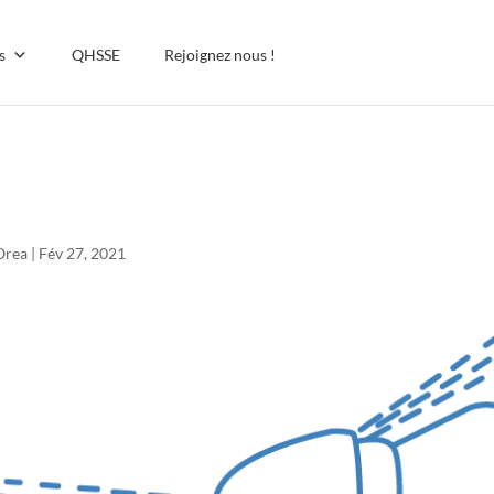
s
QHSSE
Rejoignez nous !
ydroblanc-06
Orea
|
Fév 27, 2021