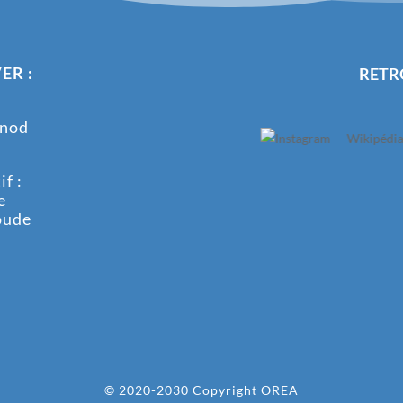
ER :
RETR
onod
f :
e
oude
© 2020-2030 Copyright OREA