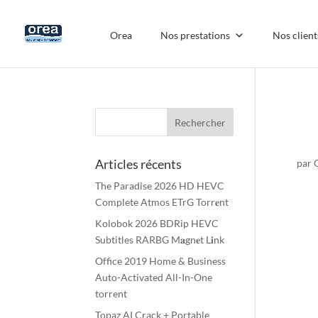
Orea
Nos prestations
Nos client
h
Articles récents
par
The Paradise 2026 HD HEVC
Complete Atmos ETrG Torr𝐞nt
Kolobok 2026 BDRip HEVC
Subtitles RARBG M𝐚gn𝐞t L𝐢nk
Office 2019 Home & Business
Auto-Activated All-In-One
torrent
Topaz AI Crack + Portable