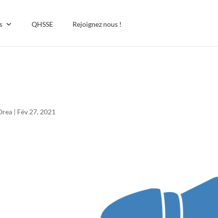
s
QHSSE
Rejoignez nous !
ydroBleu-03
Orea
|
Fév 27, 2021