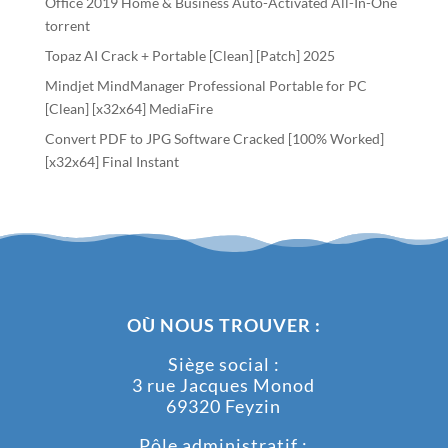
Office 2019 Home & Business Auto-Activated All-In-One
torrent
Topaz AI Crack + Portable [Clean] [Patch] 2025
Mindjet MindManager Professional Portable for PC
[Clean] [x32x64] MediaFire
Convert PDF to JPG Software Cracked [100% Worked]
[x32x64] Final Instant
OÙ NOUS TROUVER :
Siège social :
3 rue Jacques Monod
69320 Feyzin
Pôle administratif :