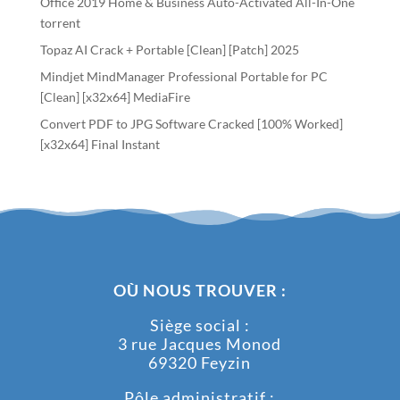
Office 2019 Home & Business Auto-Activated All-In-One
torrent
Topaz AI Crack + Portable [Clean] [Patch] 2025
Mindjet MindManager Professional Portable for PC
[Clean] [x32x64] MediaFire
Convert PDF to JPG Software Cracked [100% Worked]
[x32x64] Final Instant
OÙ NOUS TROUVER :
Siège social :
3 rue Jacques Monod
69320 Feyzin
Pôle administratif :