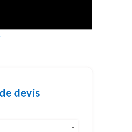
/
de devis