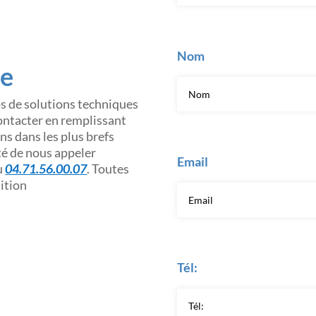
Nom
ce
os de solutions techniques
contacter en remplissant
s dans les plus brefs
ité de nous appeler
Email
u
04.71.56.00.07
. Toutes
sition
Tél: