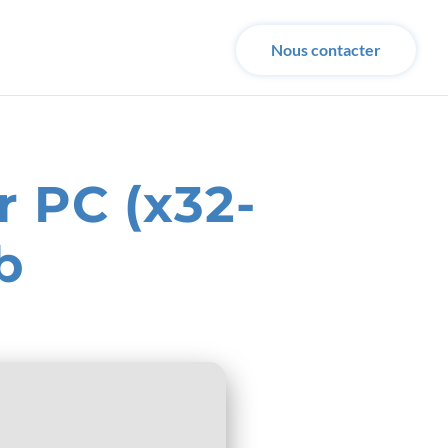
Nous contacter
r PC (x32-
b