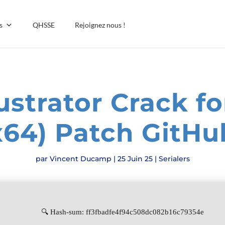
s
QHSSE
Rejoignez nous !
ustrator Crack fo
x64) Patch GitHu
par
Vincent Ducamp
|
25 Juin 25
|
Serialers
🔍 Hash-sum: ff3fbadfe4f94c508dc082b16c79354e