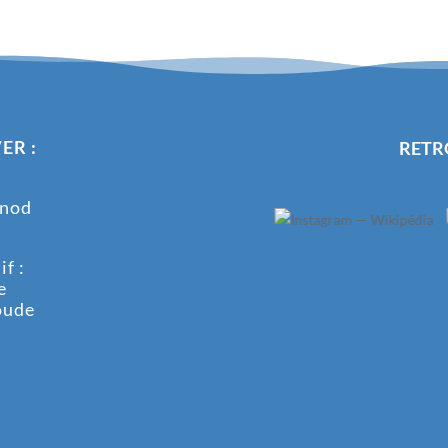
ER :
RETR
onod
f :
e
oude