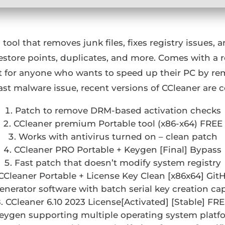
tool that removes junk files, fixes registry issues
restore points, duplicates, and more. Comes with a re
ct for anyone who wants to speed up their PC by rem
ast malware issue, recent versions of CCleaner are c
Patch to remove DRM-based activation checks
CCleaner premium Portable tool (x86-x64) FREE
Works with antivirus turned on – clean patch
CCleaner PRO Portable + Keygen [Final] Bypass
Fast patch that doesn’t modify system registry
CCleaner Portable + License Key Clean [x86x64] Git
enerator software with batch serial key creation cap
CCleaner 6.10 2023 License[Activated] [Stable] FR
eygen supporting multiple operating system platf