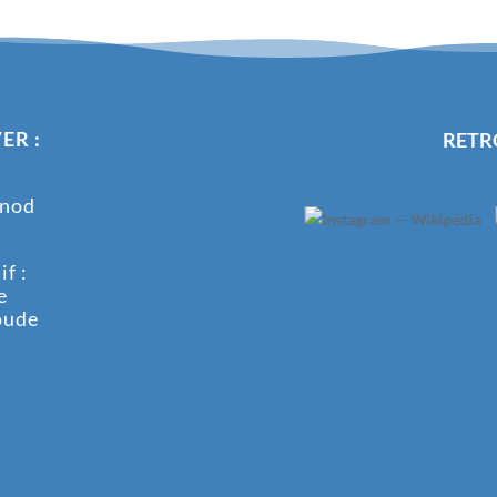
ER :
RETR
onod
f :
e
oude