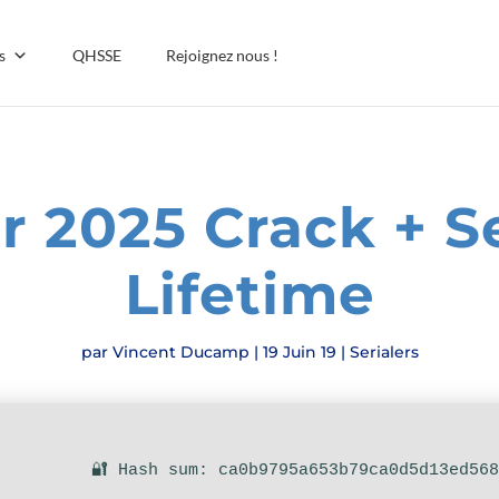
s
QHSSE
Rejoignez nous !
r 2025 Crack + Se
Lifetime
par
Vincent Ducamp
|
19 Juin 19
|
Serialers
🔐 Hash sum: ca0b9795a653b79ca0d5d13ed56