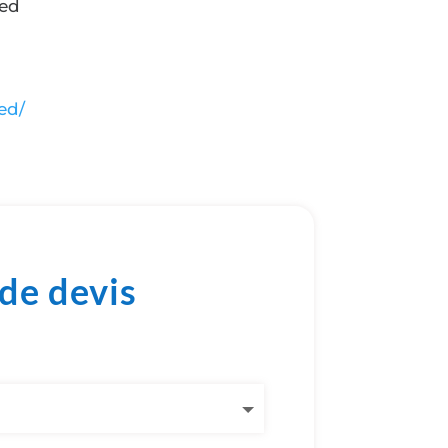
ied
ed/
de devis