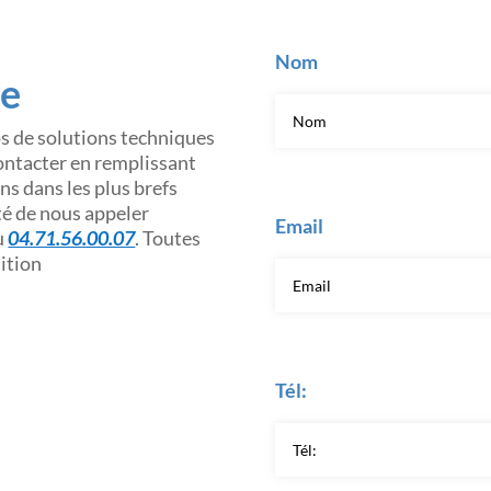
Nom
ce
os de solutions techniques
contacter en remplissant
s dans les plus brefs
ité de nous appeler
Email
u
04.71.56.00.07
. Toutes
sition
Tél: