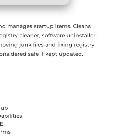
, and manages startup items. Cleans
gistry cleaner, software uninstaller,
oving junk files and fixing registry
onsidered safe if kept updated.
Hub
abilities
EE
orms