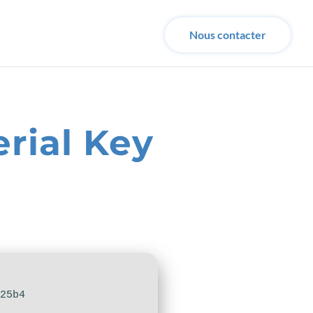
Nous contacter
rial Key
825b4