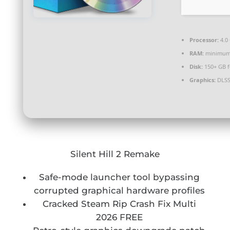
Processor:
4.0
RAM:
minimu
Disk:
150+ GB 
Graphics:
DLSS
Silent Hill 2 Remake
Safe-mode launcher tool bypassing
corrupted graphical hardware profiles
Cracked Steam Rip Crash Fix Multi
2026 FREE