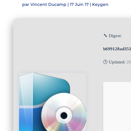
par
Vincent Ducamp
|
17 Juin 17
|
Keygen
🔧 Digest:
b699128ad351
🕒 Updated:
20