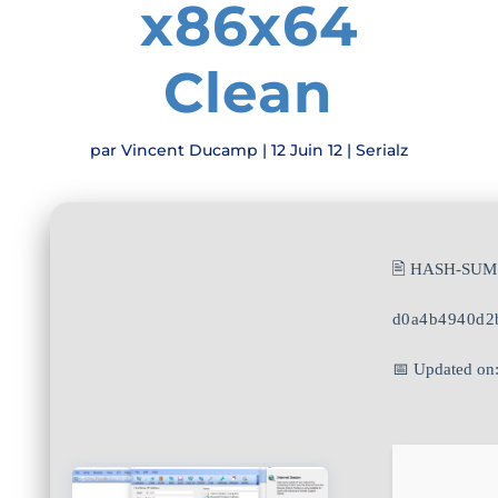
x86x64
Clean
par
Vincent Ducamp
|
12 Juin 12
|
Serialz
🖹 HASH-SUM
d0a4b4940d2
📅 Updated on