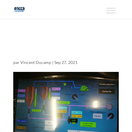
IMG_20200520_1419
24 (Large)
par
Vincent Ducamp
|
Sep 27, 2021