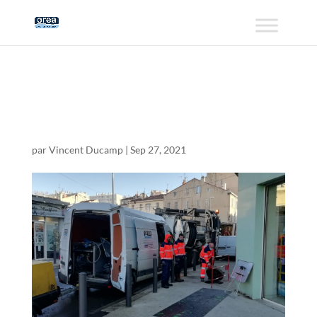
IMG_20210126_0944
44
par
Vincent Ducamp
|
Sep 27, 2021