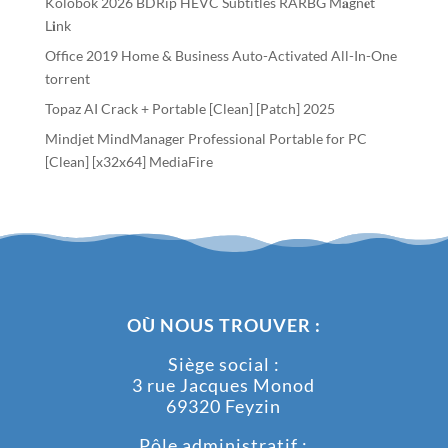
Kolobok 2026 BDRip HEVC Subtitles RARBG M𝐚gn𝐞t
L𝐢nk
Office 2019 Home & Business Auto-Activated All-In-One
torrent
Topaz AI Crack + Portable [Clean] [Patch] 2025
Mindjet MindManager Professional Portable for PC
[Clean] [x32x64] MediaFire
OÙ NOUS TROUVER :
Siège social :
3 rue Jacques Monod
69320 Feyzin
Pôle administratif :