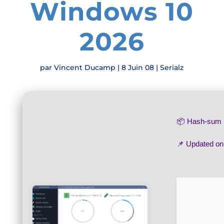
Windows 10
2026
par
Vincent Ducamp
|
8 Juin 08
|
Serialz
📦 Hash-su
📌 Updated o