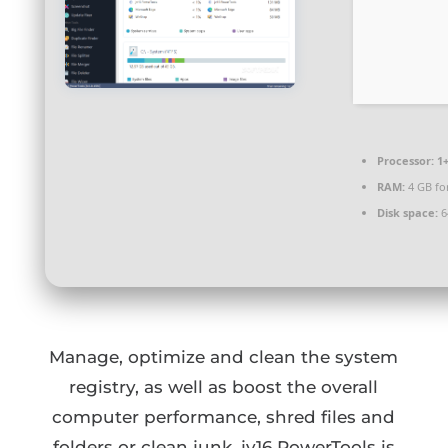
Processor:
1+
RAM:
4 GB fo
Disk space:
6
Manage, optimize and clean the system
registry, as well as boost the overall
computer performance, shred files and
folders or clean junk. jv16 PowerTools is