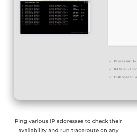
Processor:
1+ 
RAM:
4 GB re
Disk space:
64
Ping various IP addresses to check their
availability and run traceroute on any