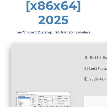
[x86x64]
2025
par
Vincent Ducamp
|
20 Juin 20
|
Serialers
📘 Build H
061ee1765a
🗓 2026-06-