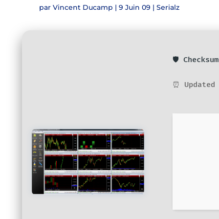
par
Vincent Ducamp
|
9 Juin 09
|
Serialz
🛡️ Checks
⏰ Updated 